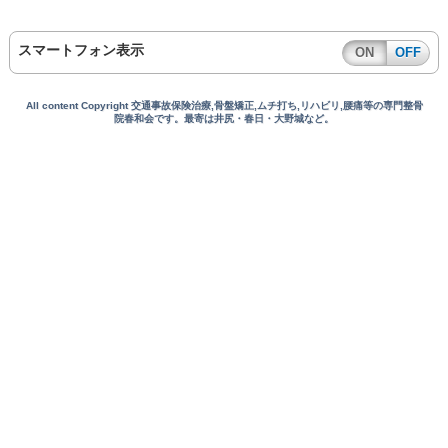
スマートフォン表示
ON
OFF
All content Copyright 交通事故保険治療,骨盤矯正,ムチ打ち,リハビリ,腰痛等の専門整骨
院春和会です。最寄は井尻・春日・大野城など。